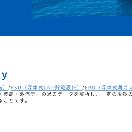
dy
備）
/
FSU（浮体式LNG貯蔵設備）
/
FRU（浮体式再ガ
・波高・潮流等）の過去データを解析し、一定の周期
ることです。