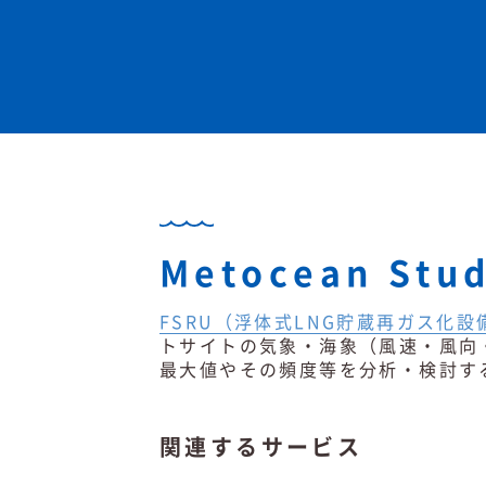
Metocean Stu
FSRU（浮体式LNG貯蔵再ガス化設
トサイトの気象・海象（風速・風向
最大値やその頻度等を分析・検討す
関連するサービス