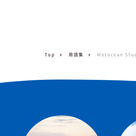
Top
用語集
Metocean Stu