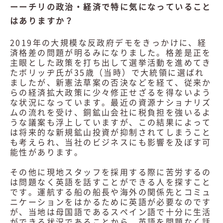
ーーチリの政治・経済で特に気になっていること
はありますか？
2019年の大規模な反政府デモをきっかけに、経
済格差の問題が明るみになりました。格差是正を
主眼とした政策を打ち出して選挙活動を進めてき
たボリッヂ氏が35歳（当時）で大統領に選ばれ
ましたが、新憲法草案の否決などを経て、従来か
らの経済拡大政策に少々修正せざるを得ないよう
な状況になっています。最近の資源ナショナリズ
ムの流れを受け、銅鉱山会社に税負担を強いるよ
うな議案も浮上していますが、この結果によって
は将来的な新規鉱山投資が抑制されてしまうこと
も考えられ、当社のビジネスにも影響を及ぼす可
能性があります。
その他に現地スタッフを採用する際に苦労するの
は問題なく英語を話すことができる人を探すこと
です。運航する船の船長や海外の関係先とコミュ
ニケーションをはかるために英語が必要なのです
が、当地は母国語であるスペイン語で十分に生活
ができる状況であることから、英語を問題なく話