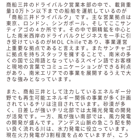
商船三井のドライバルク営業本部の中で、載貨重
量10万トン以下までの船舶を運航しているのが
「商船三井ドライバルク」です。主な営業拠点は
東京、ロンドン、シンガポール、そしてここサン
ティアゴの４か所です。その中で銅精鉱を中心と
した南米西岸のドライバルクビジネスを一手に引
き受けているのがMOL Chileであり、事業運営
上重要な拠点であると言えます。またサンチャゴ
に拠点を持ちスタッフを擁することで、南米の多
くの国で公用語となっているスペイン語でお客様
と現地の言葉でコミュニケーションができる利点
があり、南米エリアでの事業を展開するうえで大
きな強みとなっています。
また、商船三井として注力しているエネルギー分
野でも再生可能エネルギー関係の事業が多く計画
されているチリは注目されています。砂漠が多
く、日差しが強いチリ北部では太陽光発電の開発
が活発です。一方、風が強い南部では、風力発電
の開発が盛んです。アンデス山脈の急こう配を勢
い良く流れる川は、水力発電に役立っています。
現在火力発電が3割程度を占めていますが、こう