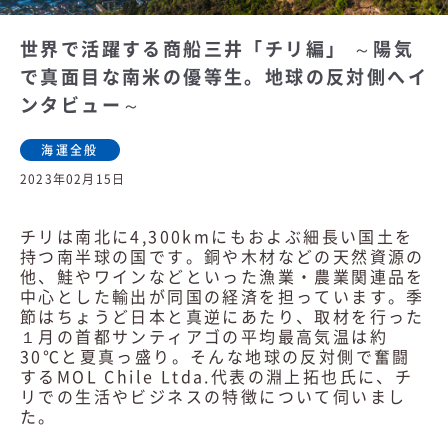
世界で活躍する商船三井「チリ編」 ～陽気
で真面目な南米の優等生。地球の反対側へイ
ンタビュー～
海運全般
2023年02月15日
チリは南北に4,300kmにもおよぶ細長い国土を
持つ南半球の国です。銅や木材などの天然資源の
他、鮭やワインなどといった漁業・農業関連品を
中心とした輸出が同国の経済を担っています。季
節はちょうど日本と真逆にあたり、取材を行った
１月の首都サンティアゴの平均最高気温は約
30℃と夏真っ盛り。そんな地球の反対側で奮闘
するMOL Chile Ltda.代表の淵上拓也氏に、チ
リでの生活やビジネスの特徴について伺いまし
た。