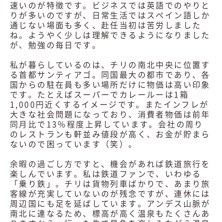
速いのが特徴です。ビジネスでは英語でのやりと
りが多いのですが、日常生活ではスペイン語しか
通じない場面も多く、赴任当初は苦労しました
ね。ようやく少しは理解できるようになりました
が、勉強の毎日です。
私が暮らしているのは、チリの南北中央に位置す
る首都サンティアゴ。同国最大の都市であり、各
国からの駐在員も多い場所だけに物価は高い印象
です。たとえばスーパーでカレールーは1箱
1,000円近くするイメージです。またインフレが
大きな社会問題になっており、消費者物価は前年
同月比で13％程度上昇しています。会社の周り
のレストランも軒並み値段が高く、お金が貯まら
ないので困っています（笑）。
余暇の過ごし方ですと、機会があれば鉄道旅行を
楽しんでいます。私は鉄道ファンで、いわゆる
「乗り鉄」。チリは貨物列車ばかりで、あまり旅
客線が充実していないのが残念ですが、連休には
周辺国にも足を延ばしています。アンデス山脈が
南北に連なるため、標高が高く温泉もたくさんあ